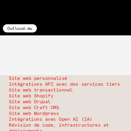
Outloud.mu
Site web personnalisé
Intégrations API avec des services tiers
Site web transactionnel
Site web Shopify
Site web Drupal
Site web Craft CMS
Site web Wordpress
Intégrations avec Open AI (IA)
Révision de code, infrastructures et
déploiements