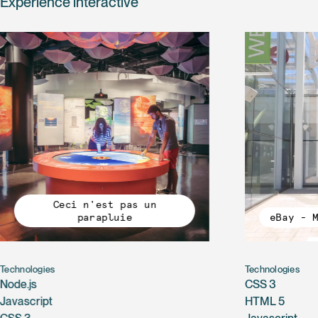
Expérience interactive
Ceci n'est pas un
parapluie
eBay - 
Technologies
Technologies
Node.js
CSS 3
Javascript
HTML 5