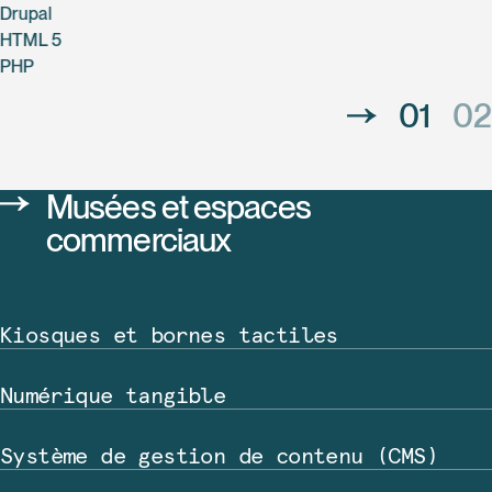
Drupal
HTML 5
PHP
01
02
Musées et espaces
commerciaux
Kiosques et bornes tactiles
Numérique tangible
Système de gestion de contenu (CMS)