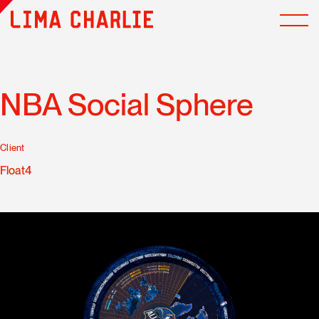
NBA Social Sphere
Client
Float4