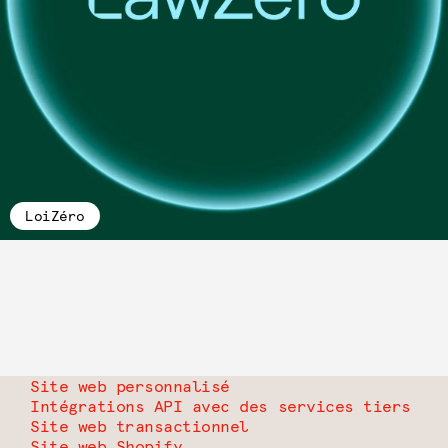
LoiZéro
Site web personnalisé
Intégrations API avec des services tiers
Site web transactionnel
Site web Shopify