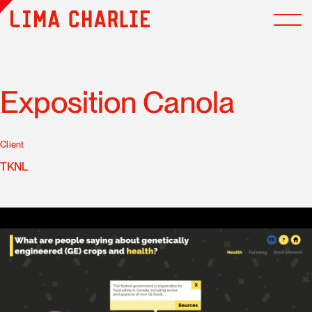
Exposition Canola
Client
TKNL