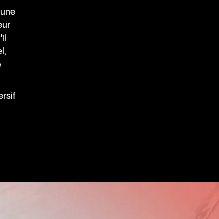
 une
eur
il
l,
e
rsif