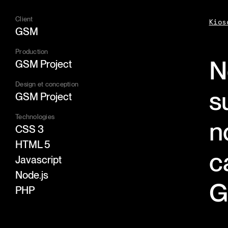
Client
Kios
GSM
Production
N
GSM Project
Design et conception
s
GSM Project
Technologies
n
CSS 3
HTML 5
c
Javascript
Node.js
G
PHP