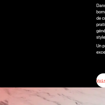
Dans
born
de cr
prat
géné
style
Un p
exce
Voi