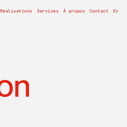
avigation
Réalisations
Services
À propos
Contact
En
rincipale
son