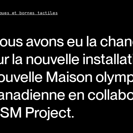
ques et bornes tactiles
ous avons eu la chan
ur la nouvelle installa
ouvelle Maison olym
anadienne en collabo
SM Project.