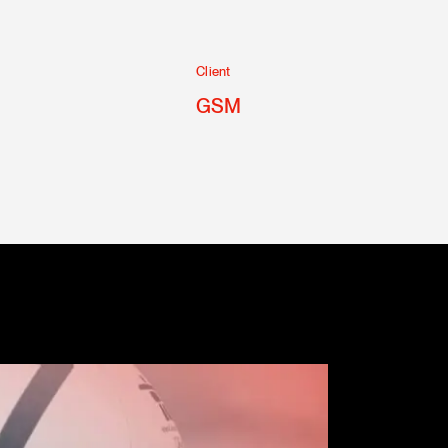
Client
GSM