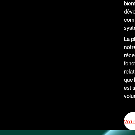
bien
déve
comm
syst
La p
notr
réce
fonc
rela
que 
est 
volu
Voi