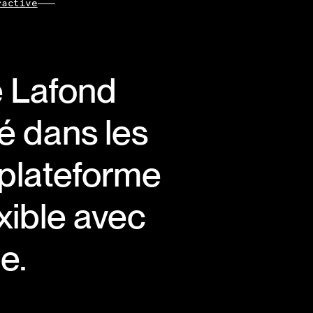
ractive
e Lafond
é dans les
plateforme
exible avec
ie.