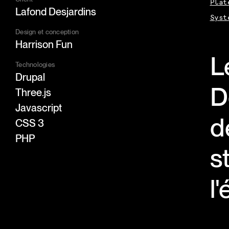
Plat
Lafond Desjardins
Syst
Design et conception
Harrison Fun
L
Technologies
Drupal
D
Three.js
Javascript
d
CSS 3
PHP
s
l