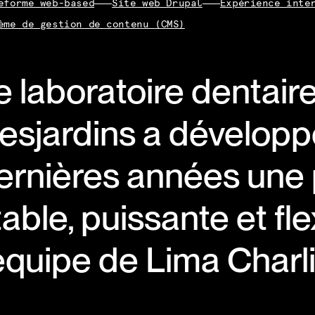
eforme web-based
Site web Drupal
Expérience inte
ème de gestion de contenu (CMS)
e laboratoire dentair
esjardins a développ
ernières années une 
table, puissante et fl
'équipe de Lima Charl