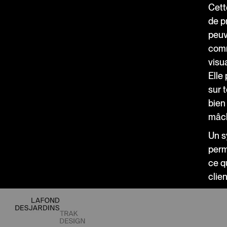
Cett
de p
peuv
comm
visu
Elle 
sur 
bien
mâch
Un s
perm
ce q
clie