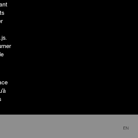
vant
ts
er
js.
urner
de
ace
u'à
s