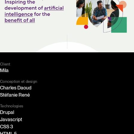
permettre de regarder le contenu vidéo ?
Paramétrer les cookies
Accepter les cookies
Client
Mila
Conception et design
Charles Daoud
Stéfanie René
Technologies
Drupal
Javascript
CSS 3
HTML 5