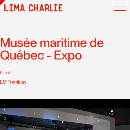
Musée maritime de
Québec - Expo
Client
LM Tremblay