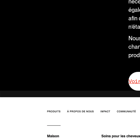
néce
égal
afin
n’éta
Nous
chan
produ
Voi