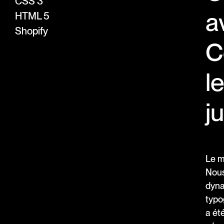
CSS 3
a
HTML 5
Shopify
C
l
ju
Le ma
Nous
dyna
typo
a ét