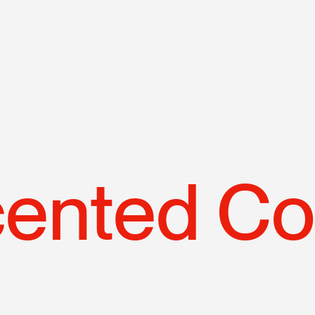
N
p
ented Co