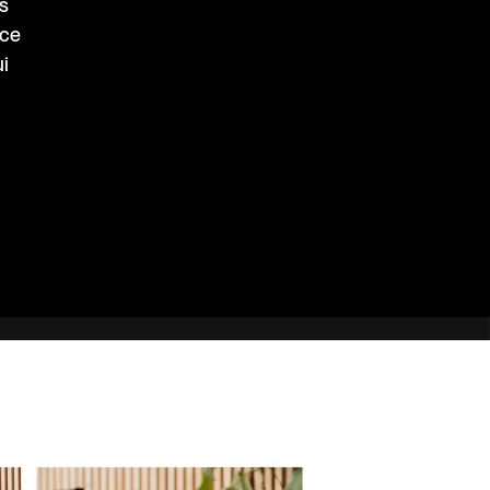
s
ace
i