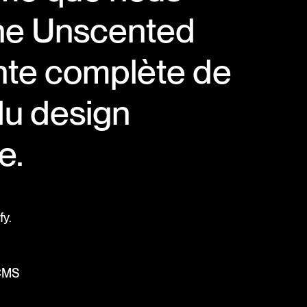
he Unscented
nte complète de
du design
e.
fy.
 CMS