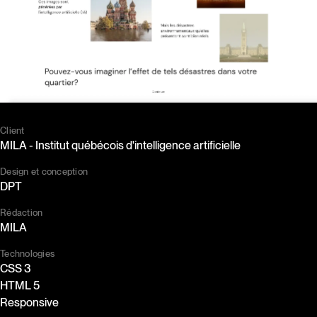
Client
MILA - Institut québécois d'intelligence artificielle
Design et conception
DPT
Rédaction
MILA
Technologies
CSS 3
HTML 5
Responsive